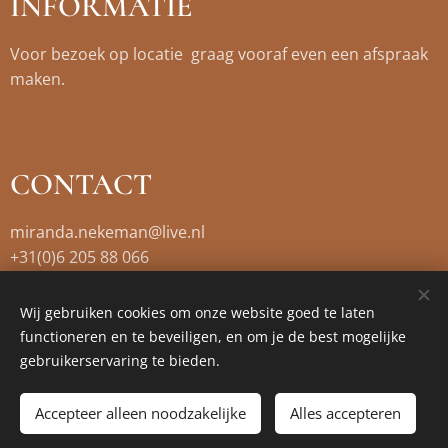
INFORMATIE
Voor bezoek op locatie graag vooraf even een afspraak
maken.
CONTACT
miranda.nekeman@live.nl
+31(0)6 205 88 066
Wij gebruiken cookies om onze website goed te laten
functioneren en te beveiligen, en om je de best mogelijke
Cookies
gebruikerservaring te bieden.
Toevoegen aan de winkelwagen
Accepteer alleen noodzakelijke
Alles accepteren