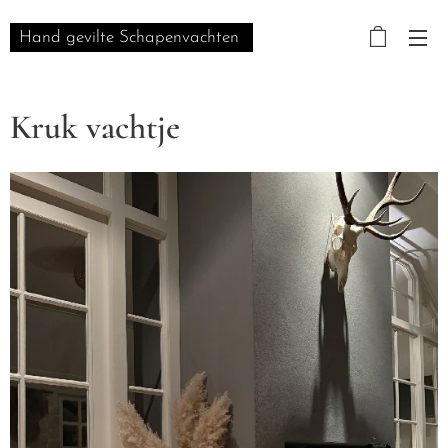
Hand gevilte Schapenvachten
Kruk vachtje